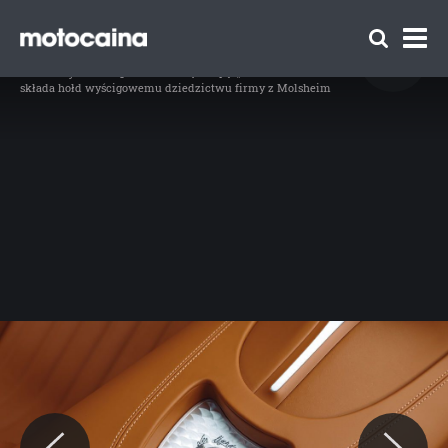
Bugatti Chiron Sport Les Legendes du Ciel -
zdjęcie 16
Idź do artykułu:
Bugatti na każdą… stopę! „UYN for BUGATTI”
składa hołd wyścigowemu dziedzictwu firmy z Molsheim
Zespół Motocaina
Regulamin
Polityka prywatności
Reklama
Kontakt