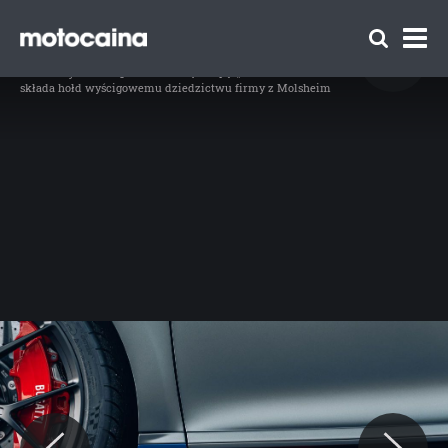
Bugatti Chiron Sport Les Legendes du Ciel -
zdjęcie 10
Idź do artykułu:
Bugatti na każdą… stopę! „UYN for BUGATTI”
składa hołd wyścigowemu dziedzictwu firmy z Molsheim
Zespół Motocaina
Regulamin
Polityka prywatności
Reklama
Kontakt