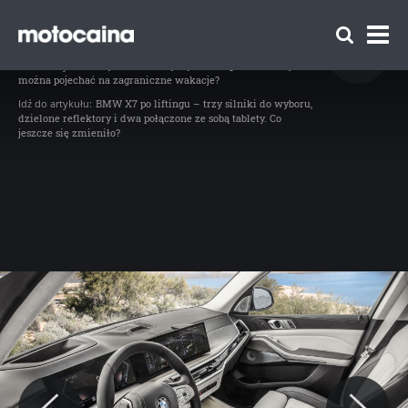
BMW X7 2023 - zdjęcie 57
// BMW X7 2023, fot. materiały prasowe / BMW
Idź do artykułu:
Czy autem w wynajmie długoterminowym
można pojechać na zagraniczne wakacje?
Idź do artykułu:
BMW X7 po liftingu – trzy silniki do wyboru,
dzielone reflektory i dwa połączone ze sobą tablety. Co
jeszcze się zmieniło?
Zespół Motocaina
Regulamin
Polityka prywatności
Reklama
Kontakt