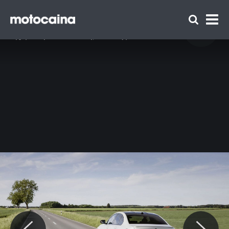
BMW Alpina D3 S - zdjęcie 9
Idź do artykułu:
BMW Alpina B3 oraz D3 S po liftingu – nowy
wygląd i większa moc. Wiemy, ile kosztują!
Zespół Motocaina
Regulamin
Polityka prywatności
Reklama
Kontakt