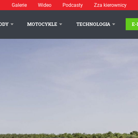
Galerie
Wideo
Podcasty
Zza kierownicy
c. Wiemy, ile kosztują!
ODY
MOTOCYKLE
TECHNOLOGIA
E
LITYKA PRYWATNOŚCI
REKLAMA
KONTAKT