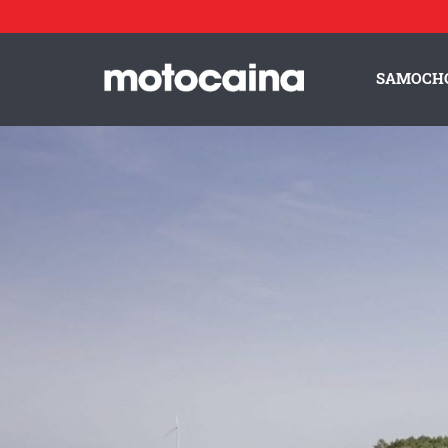
BMW Alpina D3 S - zdjęcie 70
Idź do artykułu:
BMW Alpina B3 oraz D3 S po liftingu – nowy wygląd i większa mo
SAMOCH
ZESPÓŁ MOTOCAINA
REGULAMIN
PO