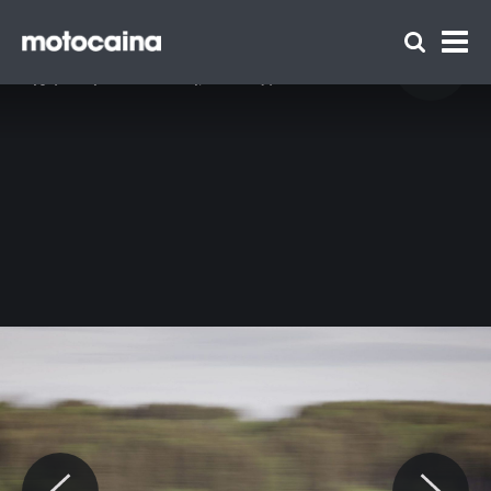
BMW Alpina D3 S - zdjęcie 46
Idź do artykułu:
BMW Alpina B3 oraz D3 S po liftingu – nowy
wygląd i większa moc. Wiemy, ile kosztują!
Zespół Motocaina
Regulamin
Polityka prywatności
Reklama
Kontakt