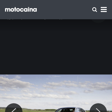
BMW Alpina D3 S - zdjęcie 4
Idź do artykułu:
BMW Alpina B3 oraz D3 S po liftingu – nowy
wygląd i większa moc. Wiemy, ile kosztują!
Zespół Motocaina
Regulamin
Polityka prywatności
Reklama
Kontakt