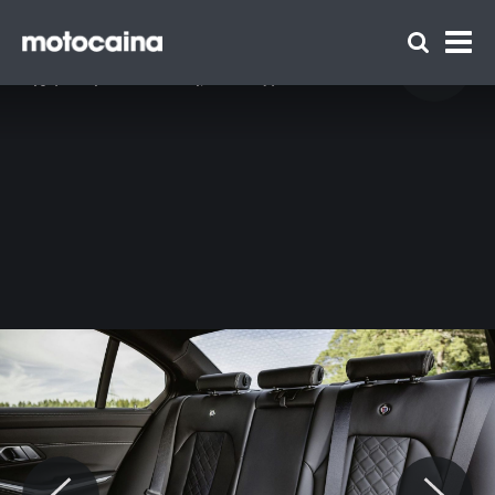
BMW Alpina D3 S - zdjęcie 32
Idź do artykułu:
BMW Alpina B3 oraz D3 S po liftingu – nowy
wygląd i większa moc. Wiemy, ile kosztują!
Zespół Motocaina
Regulamin
Polityka prywatności
Reklama
Kontakt