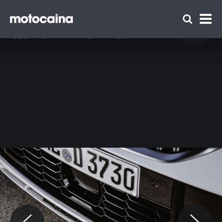
BMW Alpina D3 S - zdjęcie 21
Idź do artykułu:
BMW Alpina B3 oraz D3 S po liftingu – nowy
wygląd i większa moc. Wiemy, ile kosztują!
Zespół Motocaina
Regulamin
Polityka prywatności
Reklama
Kontakt