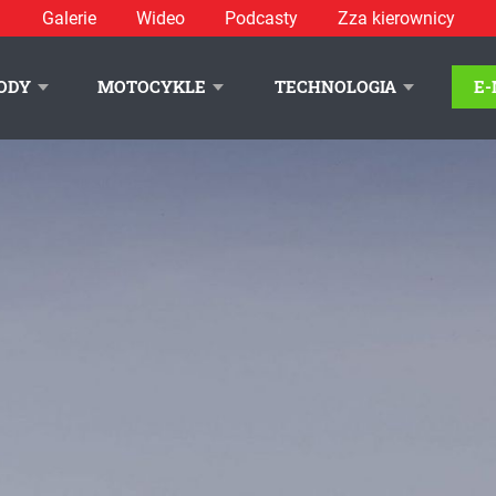
Galerie
Wideo
Podcasty
Zza kierownicy
c. Wiemy, ile kosztują!
ODY
MOTOCYKLE
TECHNOLOGIA
E
LITYKA PRYWATNOŚCI
REKLAMA
KONTAKT