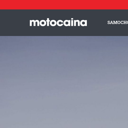
BMW Alpina D3 S - zdjęcie 16
Idź do artykułu:
BMW Alpina B3 oraz D3 S po liftingu – nowy wygląd i większa mo
SAMOCH
ZESPÓŁ MOTOCAINA
REGULAMIN
PO