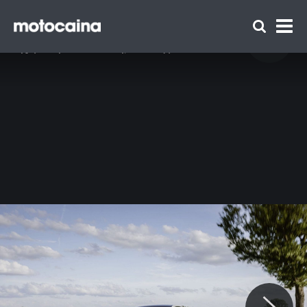
BMW Alpina D3 S - zdjęcie 1
Idź do artykułu:
BMW Alpina B3 oraz D3 S po liftingu – nowy
wygląd i większa moc. Wiemy, ile kosztują!
Zespół Motocaina
Regulamin
Polityka prywatności
Reklama
Kontakt