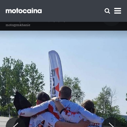
Beata Anioła, Kręcioła #999 – galeria -
zdjęcie 28
// Beata Aniola
Idź do artykułu:
Beata Anioła, czyli „Kręcioła” #999 na
motogymkhanie
Zespół Motocaina
Regulamin
Polityka prywatności
Reklama
Kontakt