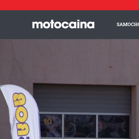
Beata Anioła, Kręcioła #999 – galeria - zdjęcie 27
// Beata An
Idź do artykułu:
Beata Anioła, czyli „Kręcioła” #999 na motogymkhanie
SAMOCH
ZESPÓŁ MOTOCAINA
REGULAMIN
PO