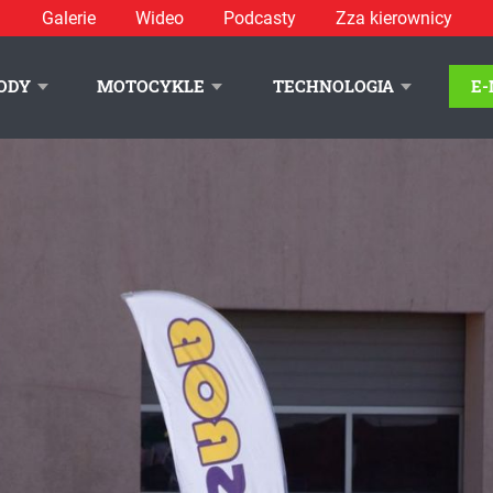
Galerie
Wideo
Podcasty
Zza kierownicy
iola
ODY
MOTOCYKLE
TECHNOLOGIA
E
LITYKA PRYWATNOŚCI
REKLAMA
KONTAKT