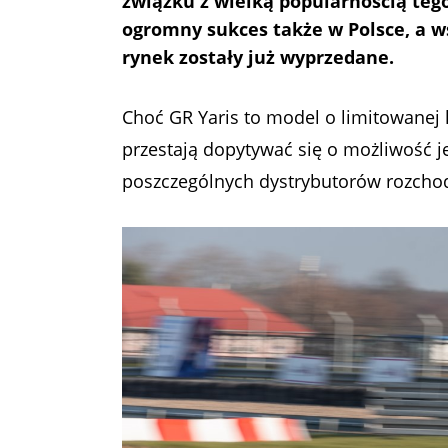
związku z wielką popularnością teg
ogromny sukces także w Polsce, a w
rynek zostały już wyprzedane.
Choć GR Yaris to model o limitowanej 
przestają dopytywać się o możliwość je
poszczególnych dystrybutorów rozchod