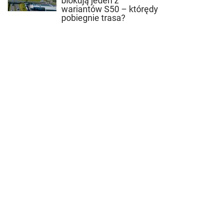
blokują jeden z
wariantów S50 – którędy
pobiegnie trasa?