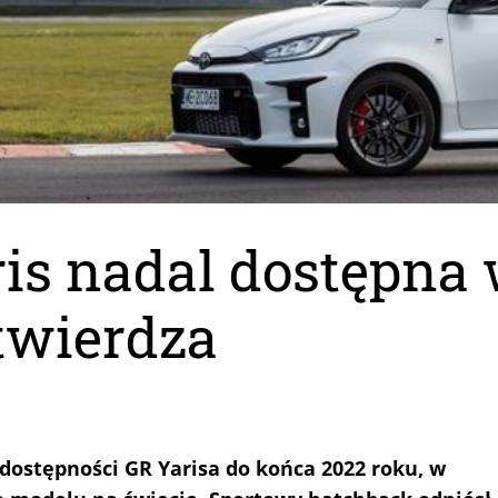
is nadal dostępna 
twierdza
dostępności GR Yarisa do końca 2022 roku, w