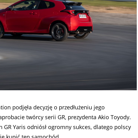
ion podjęła decyzję o przedłużeniu jego
aprobacie twórcy serii GR, prezydenta Akio Toyody.
ch GR Yaris odniósł ogromny sukces, dlatego polscy
zję kupić ten samochód.