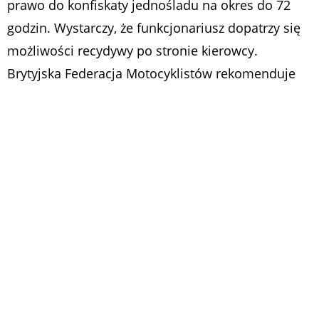
prawo do konfiskaty jednośladu na okres do 72
godzin. Wystarczy, że funkcjonariusz dopatrzy się
możliwości recydywy po stronie kierowcy.
Brytyjska Federacja Motocyklistów rekomenduje
wyrażenie skruchy i złożenie obietnicy, że taki
występek nie będzie miał miejsca w przyszłości.
Mandat w wysokości 10 tys. euro rob wrażenie, ale
taki wymiar kary jest przewidziany raczej dla
najbardziej rażących naruszeń. W każdym razie nie
warto ryzykować takich pieniędzy dla kilku sekund
wygłupów.
wheelie
mandat
Austria
jazda na jednym kole