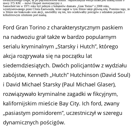
dwudrzwiowego coupe, aż po pięciodrzwiowe kombi. Najmocniejsza wersja miała pod maską silnik o
mocy 375 KM. – mówi Ekspert motoryzacyjny z
Samochód ten w 1971 roku był jednym z bohaterów dramatu „Gran Torino” z 2008 roku,
wyreżyserowanego przez Clinta Eastwooda, które zagrał w tym filmie także główną rolę. Pomimo tego, że
w filmie nie brakowało scen akcji, zawiódłby się ten, kto oczekiwałby pościgów z udziałem pojazdu z
kilkulitrowym silnikiem pod maską.
Ford Gran Torino z charakterystycznym paskiem
na nadwoziu grał także w bardzo popularnym
serialu kryminalnym „Starsky i Hutch”, którego
akcja rozgrywała się na początku lat
siedemdziesiątych. Dwóch policjantów z wydziału
zabójstw, Kenneth „Hutch” Hutchinson (David Soul)
i David Michael Starsky (Paul Michael Glaser),
rozwiązywało kryminalne zagadki w fikcyjnym,
kalifornijskim mieście Bay City. Ich ford, zwany
„pasiastym pomidorem”, uczestniczył w szeregu
dynamicznych pościgów.