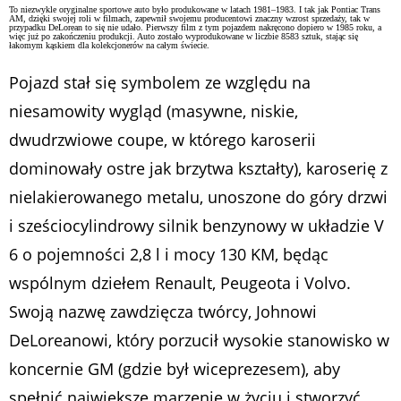
To niezwykle oryginalne sportowe auto było produkowane w latach 1981–1983. I tak jak Pontiac Trans
AM, dzięki swojej roli w filmach, zapewnił swojemu producentowi znaczny wzrost sprzedaży, tak w
przypadku DeLorean to się nie udało. Pierwszy film z tym pojazdem nakręcono dopiero w 1985 roku, a
więc już po zakończeniu produkcji. Auto zostało wyprodukowane w liczbie 8583 sztuk, stając się
łakomym kąskiem dla kolekcjonerów na całym świecie.
Pojazd stał się symbolem ze względu na
niesamowity wygląd (masywne, niskie,
dwudrzwiowe coupe, w którego karoserii
dominowały ostre jak brzytwa kształty), karoserię z
nielakierowanego metalu, unoszone do góry drzwi
i sześciocylindrowy silnik benzynowy w układzie V
6 o pojemności 2,8 l i mocy 130 KM, będąc
wspólnym dziełem Renault, Peugeota i Volvo.
Swoją nazwę zawdzięcza twórcy, Johnowi
DeLoreanowi, który porzucił wysokie stanowisko w
koncernie GM (gdzie był wiceprezesem), aby
spełnić największe marzenie w życiu i stworzyć