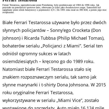
Ferrari Testarossa, zaprojektowane przez Pininfarinę, było produkowane od 1984 do 1996 roku. Jak
przystało na prawdziwie sportowe auto, oferowano je tylko jako dwudrzwiowe coupe. Samochód był
napędzany przez silnik benzynowy o pojemności 4,9 l. Do 1991 roku miał on 390 KM, a potem jego moc
zwiększono.
Białe Ferrari Testarossa używane było przez dwóch
słynnych policjantów – Sonny’ego Crocketa (Don
Johnson) i Ricarda Tubbsa (Philip Michael Tomas),
bohaterów serialu „Policjanci z Miami”. Serial ten
odniósł ogromny sukces w latach
osiemdziesiątych – kręcono go do 1989 roku.
Natomiast białe Ferrari Testarossa stało się
znakiem rozpoznawczym serialu, tak samo jak
słynne marynarki i t-shirty Dona Johnsona. W 2015
roku oryginalne Ferrari Testarossa,
wykorzystywane w serialu „Miami Vice”, zostało
wystawione do sprzedaży. Auto miało 16 124 mile