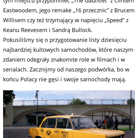
tym miejscu przypomnieć „The Gauntlet” z Clintem
Eastwoodem, jego remake „16 przecznic” z Brucem
Willisem czy też trzymający w napięciu „Speed” z
Keanu Reevesem i Sandrą Bullock.
Pokusiliśmy się o przygotowanie listy dziesięciu
najbardziej kultowych samochodów, które naszym
zdaniem odegrały znakomite role w filmach i w
serialach. Zacznijmy od naszego podwórka, bo w
końcu Polacy nie gęsi i swoje samochody mają.