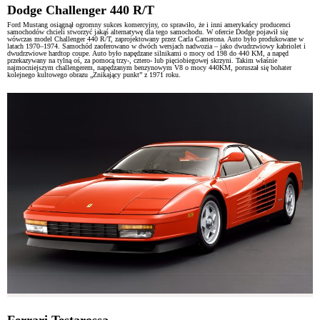
Dodge Challenger 440 R/T
Ford Mustang osiągnął ogromny sukces komercyjny, co sprawiło, że i inni amerykańcy producenci
samochodów chcieli stworzyć jakąś alternatywę dla tego samochodu. W ofercie Dodge pojawił się
wówczas model Challenger 440 R/T, zaprojektowany przez Carla Camerona. Auto było produkowane w
latach 1970–1974. Samochód zaoferowano w dwóch wersjach nadwozia – jako dwudrzwiowy kabriolet i
dwudrzwiowe hardtop coupe. Auto było napędzane silnikami o mocy od 198 do 440 KM, a napęd
przekazywany na tylną oś, za pomocą trzy-, cztero- lub pięciobiegowej skrzyni. Takim właśnie
najmocniejszym challengerem, napędzanym benzynowym V8 o mocy 440KM, poruszał się bohater
kolejnego kultowego obrazu „Znikający punkt” z 1971 roku.
Ferrari Testarossa