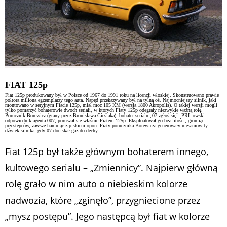
FIAT 125p
Fiat 125p produkowany był w Polsce od 1967 do 1991 roku na licencji włoskiej. Skonstruowano prawie
półtora miliona egzemplarzy tego auta. Napęd przekazywany był na tylną oś. Najmocniejszy silnik, jaki
montowano w seryjnym Fiacie 125p, miał moc 105 KM (wersja 1800 Akropolis). O takiej wersji mogli
tylko pomarzyć bohaterowie dwóch seriali, w których Fiaty 125p odegrały niezwykle ważną rolę.
Porucznik Borewicz (grany przez Bronisława Cieślaka), bohater serialu „07 zgłoś się”, PRL-owski
odpowiednik agenta 007, poruszał się właśnie Fiatem 125p. Eksploatował go bez litości, gromiąc
przestępców, zawsze hamując z piskiem opon. Fiaty porucznika Borewicza generowały niesamowity
dźwięk silnika, gdy 07 dociskał gaz do dechy…
Fiat 125p był także głównym bohaterem innego,
kultowego serialu – „Zmiennicy”. Najpierw główną
rolę grało w nim auto o niebieskim kolorze
nadwozia, które „zginęło”, przygniecione przez
„mysz postępu”. Jego następcą był fiat w kolorze