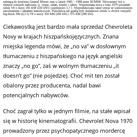
należącą do koncernu General Motors oraz w latach 1985 – 1988 przez NUMMI. Wytwarzany był w
czterech wersjach nadwozia, tj. coupe, sedan, kombi i cabrio. Wspomniana nowa z roku 1970 posiadała
silnik V8 o mocy 295 KM (220 kW) i pojemności 5,7 l. Wyprodukowano także wersje ze wzmocnionym
zawieszeniem i układem hamulcowym. Prawdziwą zaś gratką były dodatkowe silniki w dwóch wersjach:
big-block 396 (6,5 l) V8 o mocy 350 KM (260 kW) i 375 KM (280 kW).
Ciekawostką jest bardzo mała sprzedaż Chevroleta
Novy w krajach hiszpańskojęzycznych. Znana
miejska legenda mówi, że „no va” w dosłownym
tłumaczeniu z hiszpańskiego na język angielski
znaczy „no go”, zaś w wolnym tłumaczeniu „it
doesn’t go” (nie pojedzie). Choć mit ten został
obalony przez producenta, nadal bawi
potencjalnych nabywców.
Choć zagrał tylko w jednym filmie, na stałe wpisał
się w historię kinematografii. Chevrolet Nova 1970
prowadzony przez psychopatycznego mordercę