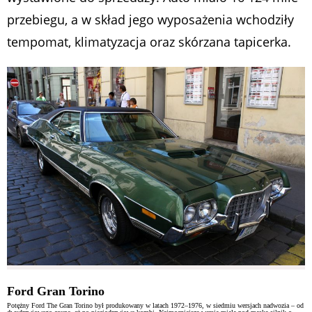
przebiegu, a w skład jego wyposażenia wchodziły
tempomat, klimatyzacja oraz skórzana tapicerka.
Ford Gran Torino
Potężny Ford The Gran Torino był produkowany w latach 1972–1976, w siedmiu wersjach nadwozia – od