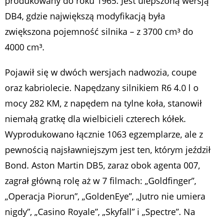
produkowany do roku 1965. Jest ulepszoną wersją
DB4, gdzie największą modyfikacją była
zwiększona pojemność silnika – z 3700 cm³ do
4000 cm³.
Pojawił się w dwóch wersjach nadwozia, coupe
oraz kabriolecie. Napędzany silnikiem R6 4.0 l o
mocy 282 KM, z napędem na tylne koła, stanowił
niemałą gratkę dla wielbicieli czterech kółek.
Wyprodukowano łącznie 1063 egzemplarze, ale z
pewnością najsławniejszym jest ten, którym jeździł
Bond. Aston Martin DB5, zaraz obok agenta 007,
zagrał główną rolę aż w 7 filmach: „Goldfinger”,
„Operacja Piorun”, „GoldenEye”, „Jutro nie umiera
nigdy”, „Casino Royale”, „Skyfall” i „Spectre”. Na