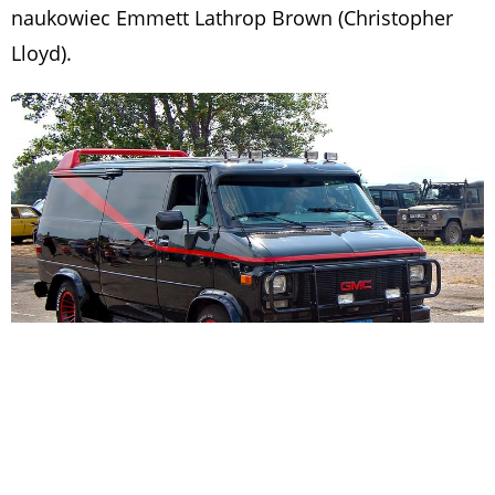
naukowiec Emmett Lathrop Brown (Christopher
Lloyd).
GMC Vandura
GMC Vandura trzeciej generacji produkowany był w latach 1971–1996. Potężny van sprzedawano w kilku
wersjach nadwozia (3-drzwiowa, 3 plus 1, 4-drzwiowa, camwagon, sportvan, wersje do zabudowy
specjalistycznej, np. ambulans). Miał silnik umieszczony z przodu w krótkim „nosie”, a napęd