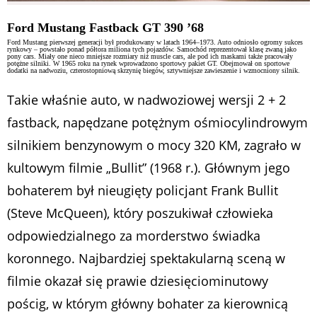
Ford Mustang Fastback GT 390 ’68
Ford Mustang pierwszej generacji był produkowany w latach 1964–1973. Auto odniosło ogromy sukces
rynkowy – powstało ponad półtora miliona tych pojazdów. Samochód reprezentował klasę zwaną jako
pony cars. Miały one nieco mniejsze rozmiary niż muscle cars, ale pod ich maskami także pracowały
potężne silniki. W 1965 roku na rynek wprowadzono sportowy pakiet GT. Obejmował on sportowe
dodatki na nadwoziu, czterostopniową skrzynię biegów, sztywniejsze zawieszenie i wzmocniony silnik.
Takie właśnie auto, w nadwoziowej wersji 2 + 2
fastback, napędzane potężnym ośmiocylindrowym
silnikiem benzynowym o mocy 320 KM, zagrało w
kultowym filmie „Bullit” (1968 r.). Głównym jego
bohaterem był nieugięty policjant Frank Bullit
(Steve McQueen), który poszukiwał człowieka
odpowiedzialnego za morderstwo świadka
koronnego. Najbardziej spektakularną sceną w
filmie okazał się prawie dziesięciominutowy
pościg, w którym główny bohater za kierownicą