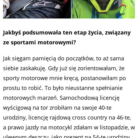
Jakbyś podsumowała ten etap życia, związany
ze sportami motorowymi?
Jak sięgam pamięcią do początków, to aż sama
siebie zaskakuję. Gdy już się zorientowałam, że
sporty motorowe mnie kręcą, postanowiłam po
prostu to robić. To było nieustanne spełnianie
motorowych marzeń. Samochodową licencję
wyścigową na tor zrobiłam na swoje 40-te
urodziny, licencję rajdową cross country na 46-te,
a prawo jazdy na motocykl zdałam w listopadzie, w
ulewnym deszczu, jako prezent na 54-te urodziny.