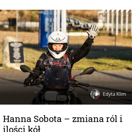
Edyta Klim
Hanna Sobota – zmiana ról i
ilości kół