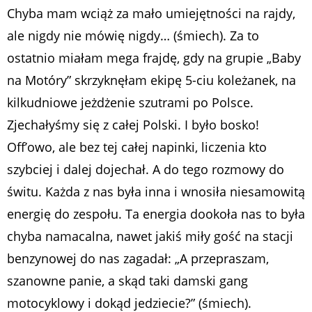
Chyba mam wciąż za mało umiejętności na rajdy,
ale nigdy nie mówię nigdy… (śmiech). Za to
ostatnio miałam mega frajdę, gdy na grupie „Baby
na Motóry” skrzyknęłam ekipę 5-ciu koleżanek, na
kilkudniowe jeżdżenie szutrami po Polsce.
Zjechałyśmy się z całej Polski. I było bosko!
Off’owo, ale bez tej całej napinki, liczenia kto
szybciej i dalej dojechał. A do tego rozmowy do
świtu. Każda z nas była inna i wnosiła niesamowitą
energię do zespołu. Ta energia dookoła nas to była
chyba namacalna, nawet jakiś miły gość na stacji
benzynowej do nas zagadał: „A przepraszam,
szanowne panie, a skąd taki damski gang
motocyklowy i dokąd jedziecie?” (śmiech).