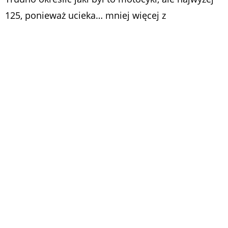
125, ponieważ ucieka… mniej więcej z
przepisowymi prędkościami. Autor nagrania nie
miał żadnego problemu z dotrzymaniem mu
kroku. Niestety dla siebie, tylko trąbił i dyktował
kilka razy do kamerki tablice rejestracyjne.
Dlaczego nie zadzwonił na policję i nie informował
dyżurnego na bieżąco, gdzie kieruje się sprawca
kolizji? Nagranie z pościgu jest krótkie i się urywa,
ale wiemy, że motocyklista jakimś cudem uciekł, a
policja nie może od kilku dni go odnaleźć.