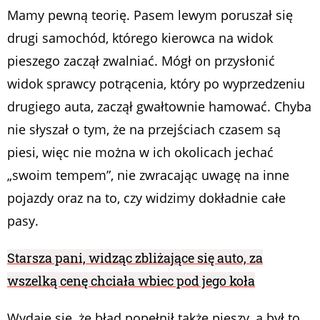
Mamy pewną teorię. Pasem lewym poruszał się
drugi samochód, którego kierowca na widok
pieszego zaczął zwalniać. Mógł on przysłonić
widok sprawcy potrącenia, który po wyprzedzeniu
drugiego auta, zaczął gwałtownie hamować. Chyba
nie słyszał o tym, że na przejściach czasem są
piesi, więc nie można w ich okolicach jechać
„swoim tempem”, nie zwracając uwagę na inne
pojazdy oraz na to, czy widzimy dokładnie całe
pasy.
Starsza pani, widząc zbliżające się auto, za
wszelką cenę chciała wbiec pod jego koła
Wydaje się, że błąd popełnił także pieszy, a był to