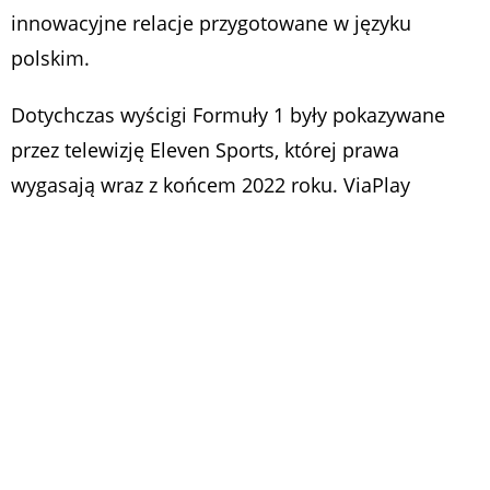
innowacyjne relacje przygotowane w języku
polskim.
Dotychczas wyścigi Formuły 1 były pokazywane
przez telewizję Eleven Sports, której prawa
wygasają wraz z końcem 2022 roku. ViaPlay
zostanie uruchomiony w Polsce w sierpniu tego
roku, a jego właścicielem jest Nordic
Entertainment Group. Wcześniej serwis pozyskał
polskie prawa do niemieckich rozgrywek
piłkarskich – aż do sezonu 2029 – a jesienią
obejrzymy Ligę Europejską UEFA.
https://www.youtube.com/watch?v=GzbPIyNeLgQ