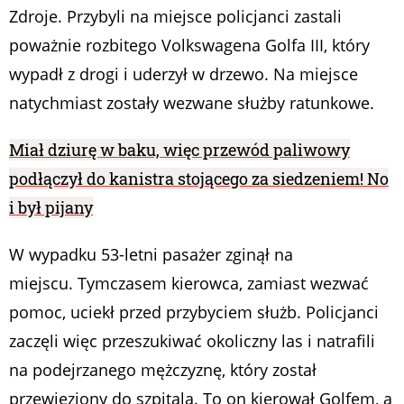
Zdroje. Przybyli na miejsce policjanci zastali
poważnie rozbitego Volkswagena Golfa III, który
wypadł z drogi i uderzył w drzewo. Na miejsce
natychmiast zostały wezwane służby ratunkowe.
Miał dziurę w baku, więc przewód paliwowy
podłączył do kanistra stojącego za siedzeniem! No
i był pijany
W wypadku 53-letni pasażer zginął na
miejscu. Tymczasem kierowca, zamiast wezwać
pomoc, uciekł przed przybyciem służb. Policjanci
zaczęli więc przeszukiwać okoliczny las i natrafili
na podejrzanego mężczyznę, który został
przewieziony do szpitala. To on kierował Golfem, a