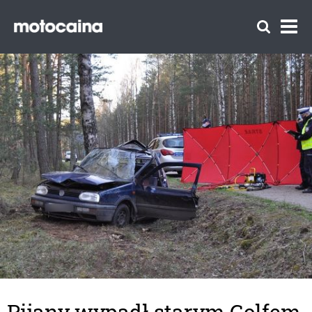
Pijany wypadł starym Golfem