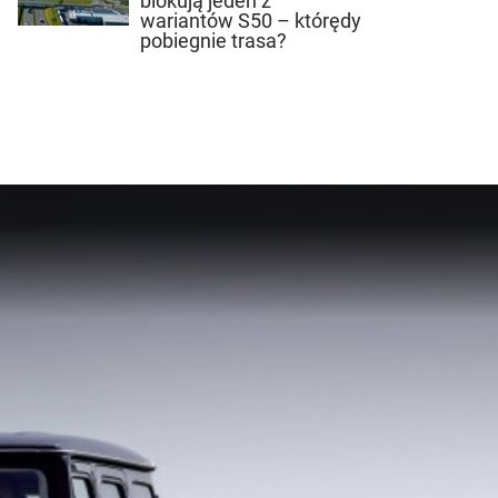
blokują jeden z
wariantów S50 – którędy
pobiegnie trasa?