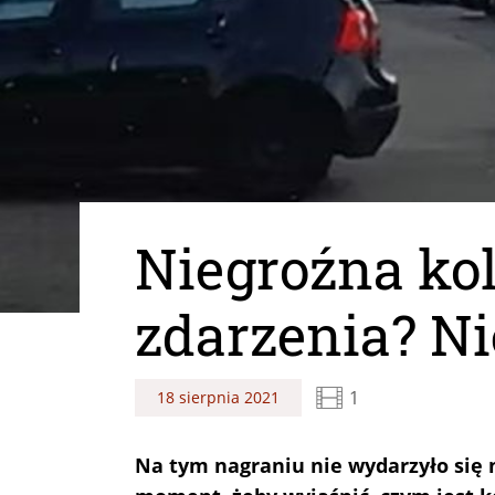
Niegroźna kol
zdarzenia? Ni
1
18 sierpnia 2021
Na tym nagraniu nie wydarzyło się n