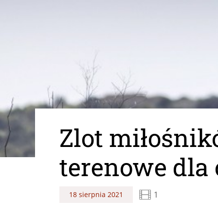
Zlot miłośni
terenowe dla
1
18 sierpnia 2021