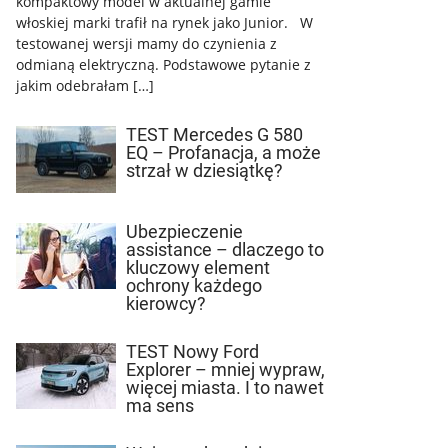
kompaktowy model w aktualnej gamie
włoskiej marki trafił na rynek jako Junior. W
testowanej wersji mamy do czynienia z
odmianą elektryczną. Podstawowe pytanie z
jakim odebrałam […]
TEST Mercedes G 580
EQ – Profanacja, a może
strzał w dziesiątkę?
Ubezpieczenie
assistance – dlaczego to
kluczowy element
ochrony każdego
kierowcy?
TEST Nowy Ford
Explorer – mniej wypraw,
więcej miasta. I to nawet
ma sens