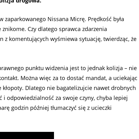
olizja drogowa.
ł w zaparkowanego Nissana Micrę. Prędkość była
e znikome. Czy dlatego sprawca zdarzenia
en z komentujących wyśmiewa sytuację, twierdząc, że
prawnego punktu widzenia jest to jednak kolizja – nie
ontakt. Można więc za to dostać mandat, a uciekając
e kłopoty. Dlatego nie bagatelizujcie nawet drobnych
ć i odpowiedzialność za swoje czyny, chyba lepiej
arę godzin później tłumaczyć się z ucieczki