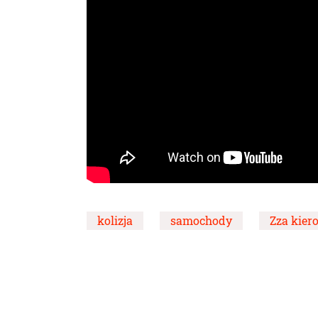
kolizja
samochody
Zza kier