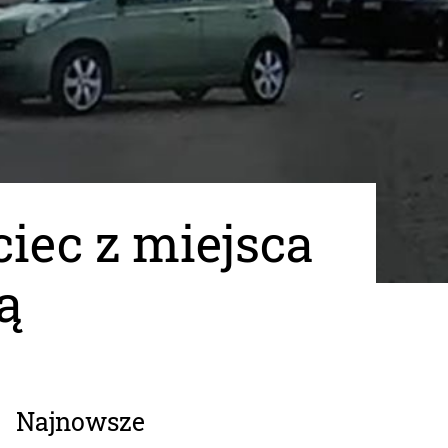
iec z miejsca
ą
Najnowsze