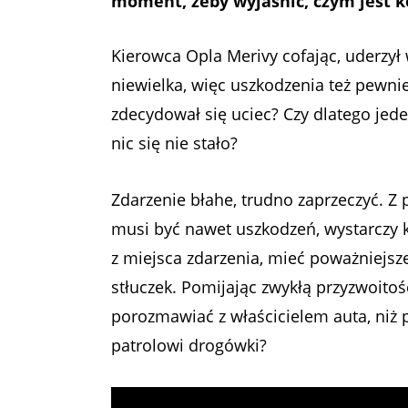
moment, żeby wyjaśnić, czym jest k
Kierowca Opla Merivy cofając, uderzy
niewielka, więc uszkodzenia też pewni
zdecydował się uciec? Czy dlatego jed
nic się nie stało?
Zdarzenie błahe, trudno zaprzeczyć. Z 
musi być nawet uszkodzeń, wystarczy k
z miejsca zdarzenia, mieć poważniejsz
stłuczek. Pomijając zwykłą przyzwoitoś
porozmawiać z właścicielem auta, niż p
patrolowi drogówki?