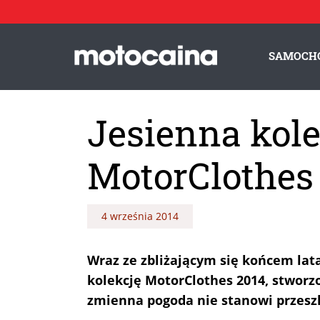
SAMOCH
Jesienna kol
MotorClothes
4 września 2014
Wraz ze zbliżającym się końcem lat
kolekcję MotorClothes 2014, stworzo
zmienna pogoda nie stanowi przeszk