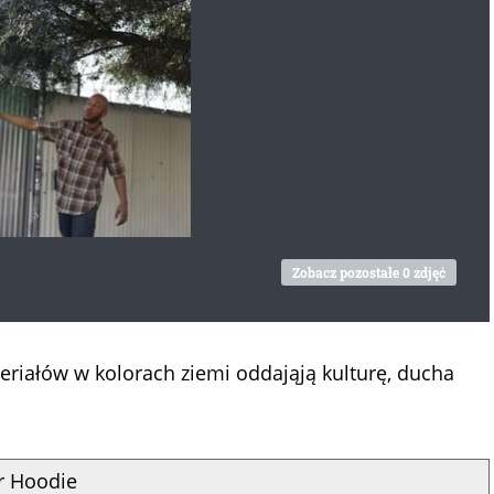
Zobacz pozostałe 0 zdjęć
riałów w kolorach ziemi oddająją kulturę, ducha
r Hoodie