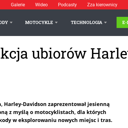
Galerie
Wideo
Podcasty
Zza kierownicy
ODY
MOTOCYKLE
TECHNOLOGIA
E
ekcja ubiorów Harl
a, Harley-Davidson zaprezentował jesienną
ną z myślą o motocyklistach, dla których
ody w eksplorowaniu nowych miejsc i tras.