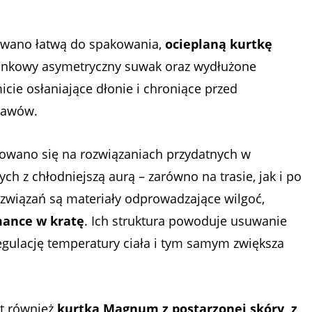
towano łatwą do spakowania,
ocieplaną kurtkę
unkowy asymetryczny suwak oraz wydłużone
cie osłaniające dłonie i chroniące przed
kawów.
rowano się na rozwiązaniach przydatnych w
ch z chłodniejszą aurą – zarówno na trasie, jak i po
rozwiązań są materiały odprowadzające wilgoć,
mance w kratę
. Ich struktura powoduje usuwanie
regulację temperatury ciała i tym samym zwiększa
st również
kurtka Magnum z postarzonej skóry, z