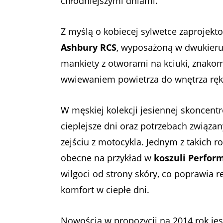
chłodniejszymi dniami.
Z myślą o kobiecej sylwetce zaprojek
Ashbury RCS
, wyposażoną w dwukier
mankiety z otworami na kciuki, znakomi
wwiewaniem powietrza do wnętrza rę
W męskiej kolekcji jesiennej skoncent
cieplejsze dni oraz potrzebach związany
zejściu z motocykla. Jednym z takich 
obecne na przykład w
koszuli Perfor
wilgoci od strony skóry, co poprawia 
komfort w ciepłe dni.
Nowością w propozycji na 2014 rok je