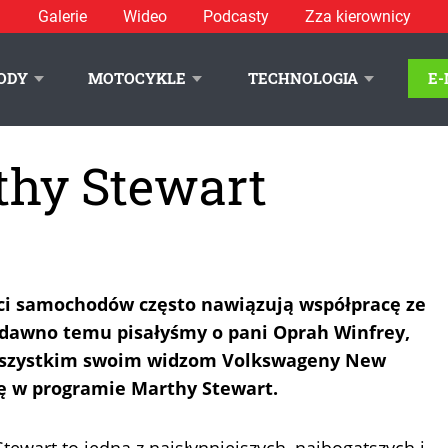
Galerie
Wideo
Podcasty
Zza kierownicy
ODY
MOTOCYKLE
TECHNOLOGIA
E
hy Stewart
nci samochodów często nawiązują współpracę ze
 dawno temu pisałyśmy o pani Oprah Winfrey,
wszystkim swoim widzom Volkswageny New
ę w programie Marthy Stewart.