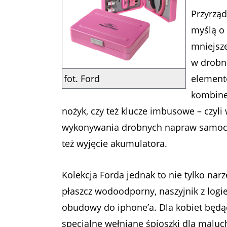
Przyrząd
myślą o 
mniejsz
w drobni
fot. Ford
elementó
kombine
nożyk, czy też klucze imbusowe – czyli
wykonywania drobnych napraw samocho
też wyjęcie akumulatora.
Kolekcja Forda jednak to nie tylko narz
płaszcz wodoodporny, naszyjnik z logi
obudowy do iphone’a. Dla kobiet będą
specjalne wełniane śpioszki dla malu