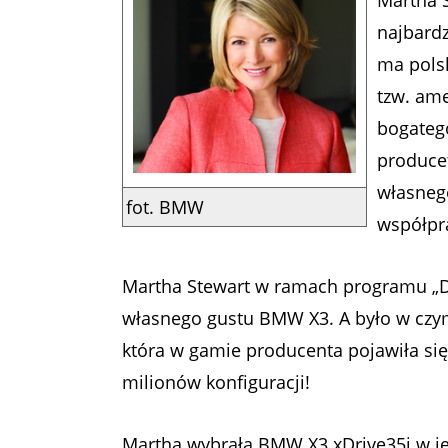
Martha S
najbard
ma polsk
tzw. ame
bogatego
produce
własneg
fot. BMW
współpra
Martha Stewart w ramach programu „Dre
własnego gustu BMW X3. A było w czy
która w gamie producenta pojawiła si
milionów konfiguracji!
Martha wybrała BMW X3 xDrive35i w j