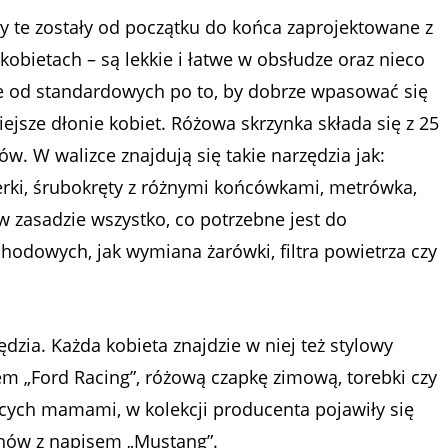
y te zostały od początku do końca zaprojektowane z
kobietach – są lekkie i łatwe w obsłudze oraz nieco
e od standardowych po to, by dobrze wpasować się
ejsze dłonie kobiet. Różowa skrzynka składa się z 25
w. W walizce znajdują się takie narzędzia jak:
rki, śrubokręty z różnymi końcówkami, metrówka,
 w zasadzie wszystko, co potrzebne jest do
dowych, jak wymiana żarówki, filtra powietrza czy
ędzia. Każda kobieta znajdzie w niej też stylowy
em „Ford Racing”, różową czapkę zimową, torebki czy
cych mamami, w kolekcji producenta pojawiły się
chów z napisem „Mustang”.