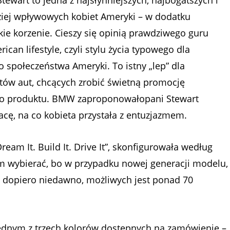
tewart to jedna z najsłynniejszych, najbogatszych i
ziej wpływowych kobiet Ameryki – w dodatku
ie korzenie. Cieszy się opinią prawdziwego guru
rican lifestyle, czyli stylu życia typowego dla
 społeczeństwa Ameryki. To istny „lep” dla
tów aut, chcących zrobić świetną promocję
o produktu. BMW zaproponowałopani Stewart
cę, na co kobieta przystała z entuzjazmem.
am It. Build It. Drive It”, skonfigurowała według
m wybierać, bo w przypadku nowej generacji modelu,
ę dopiero niedawno, możliwych jest ponad 70
ednym z trzech kolorów dostępnych na zamówienie –