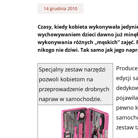
14 grudnia 2010
Czasy, kiedy kobieta wykonywała jedyni
wychowywaniem dzieci dawno już minęły. 
wykonywania różnych „męskich” zajęć. P
nikogo nie dziwi. Tak samo jak jego na
Produce
Specjalny zestaw narzędzi
edycji s
pozwoli kobietom na
dedykow
przeprowadzenie drobnych
pojawiła
napraw w samochodzie.
pewno k
samochod
zestaw t