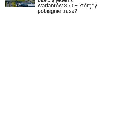
blokują jeden z
wariantów S50 – którędy
pobiegnie trasa?