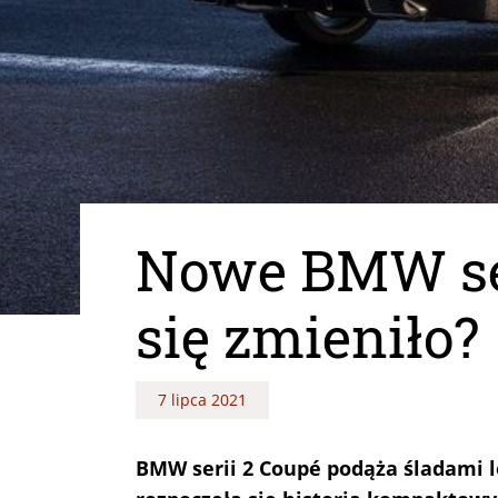
Nowe BMW seri
się zmieniło?
7 lipca 2021
BMW serii 2 Coupé podąża śladami 