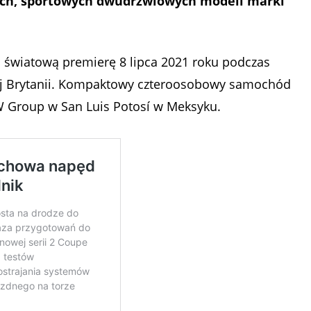
ych, sportowych dwudrzwiowych modeli marki
 światową premierę 8 lipca 2021 roku podczas
ej Brytanii. Kompaktowy czteroosobowy samochód
 Group w San Luis Potosí w Meksyku.