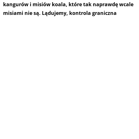
kangurów i misiów koala, które tak naprawdę wcale
misiami nie są. Lądujemy, kontrola graniczna
przebiega sprawnie i szybko. Australia wpuszcza nas
w swoje gościnne progi.
Samochód marzeń
Darwin to stolica stanu North Territory. Stąd
można ruszyć na południe, w stronę Alice Springs,
albo nad ocean. My musimy dotrzeć do Sydney
jeszcze przed sylwestrem. Nasz plan na
przejechanie prawie sześciu tysięcy kilometrów
jest prosty w założeniu – kupujemy vana i jedziemy
przed siebie. Problem w tym, że nie jest możliwy
do zrealizowania. Szukamy odpowiedniego