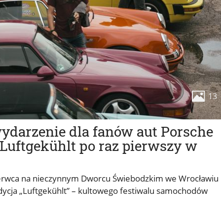
13
wydarzenie dla fanów aut Porsche
Luftgekühlt po raz pierwszy w
 czerwca na nieczynnym Dworcu Świebodzkim we Wrocławiu
dycja „Luftgekühlt” – kultowego festiwalu samochodów