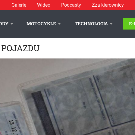
Galerie
Wideo
Podcasty
Zza kierownicy
ODY
MOTOCYKLE
TECHNOLOGIA
E
 POJAZDU