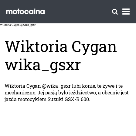
Wiktoria Cygan @wika_gsxr
Wiktoria Cygan
wika_gsxr
Wiktoria Cygan @wika_gsxr lubi konie, te żywe i te
mechaniczne. Jej pasją było jeździectwo, a obecnie jest
jazda motocyklem Suzuki GSX-R 600.