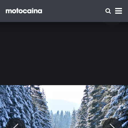
Volvo S60 D4 AWD Cross Country - zdjęcie
42
Zespół Motocaina
Regulamin
Polityka prywatności
Reklama
Kontakt