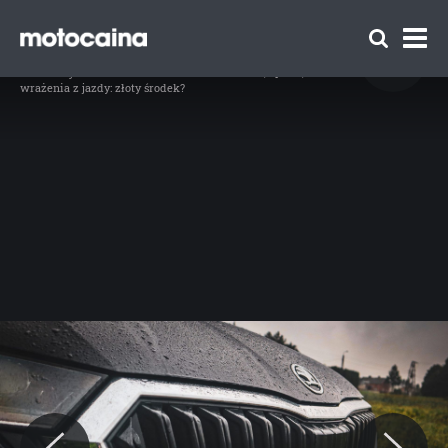
Test Skoda Octavia iV Combi – złoty środek
dla rodziny - zdjęcie 15
// Fot. Kamila Nawotnik
Idź do artykułu:
Skoda Octavia iV Combi – test, opinia,
wrażenia z jazdy: złoty środek?
Zespół Motocaina
Regulamin
Polityka prywatności
Reklama
Kontakt