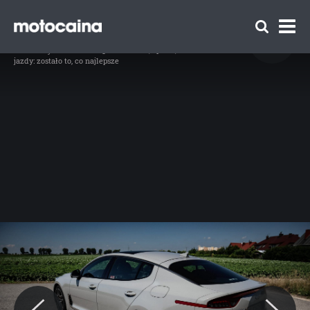
Test Kia Stinger GT – zostało to, co
najlepsze - zdjęcie 3
// Fot. Kamila Nawotnik
Idź do artykułu:
Kia Stinger GT – test, opinia, wrażenia z
jazdy: zostało to, co najlepsze
Zespół Motocaina
Regulamin
Polityka prywatności
Reklama
Kontakt