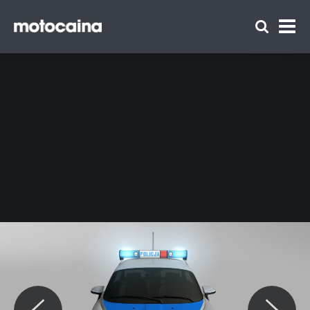
Syrena AK Motor - zdjęcie 4
Zespół Motocaina
Regulamin
Polityka prywatności
Reklama
Kontakt