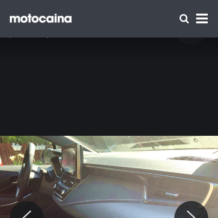
Suzuki Swace - zdjęcie 14
Idź do artykułu:
Suzuki Swace – test, opinia, wrażenia z jazdy:
jak bardzo inny od brata bliźniaka?
Zespół Motocaina
Regulamin
Polityka prywatności
Reklama
Kontakt