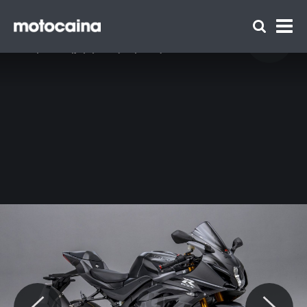
Suzuki GSX-R1000R Phantom - zdjęcie 4
Idź do artykułu:
Suzuki GSX-R1000R Phantom – wyjątkowy
motocykl… dostępny tylko w jednym kraju!
Zespół Motocaina
Regulamin
Polityka prywatności
Reklama
Kontakt