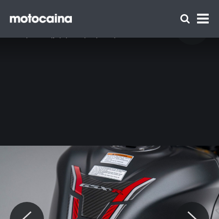
Suzuki GSX-R1000R Phantom - zdjęcie 13
Idź do artykułu:
Suzuki GSX-R1000R Phantom – wyjątkowy
motocykl… dostępny tylko w jednym kraju!
Zespół Motocaina
Regulamin
Polityka prywatności
Reklama
Kontakt