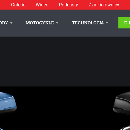
Galerie
Wideo
Podcasty
Zza kierownicy
ODY
MOTOCYKLE
TECHNOLOGIA
E
LITYKA PRYWATNOŚCI
REKLAMA
KONTAKT