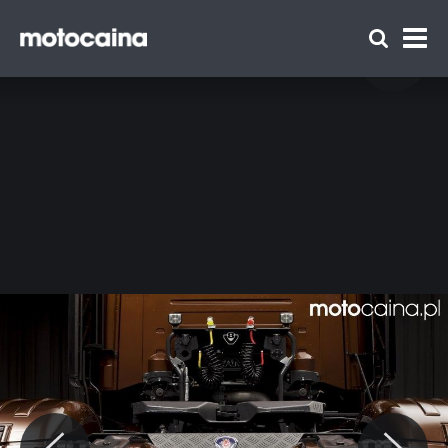
Scania Black Amber - zdjęcie 10
// Scania Black Amber
Zespół Motocaina
Regulamin
Polityka prywatności
Reklama
Kontakt