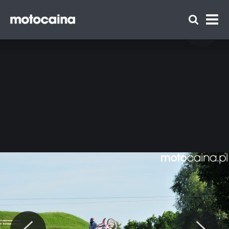
Red Bull X-Fighters 2014 w Monachium -
zdjęcie 45
Zespół Motocaina
Regulamin
Polityka prywatności
Reklama
Kontakt