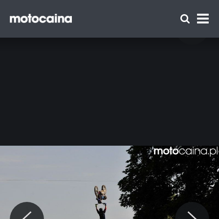
Red Bull X-Fighters 2014 w Monachium -
zdjęcie 21
Zespół Motocaina
Regulamin
Polityka prywatności
Reklama
Kontakt