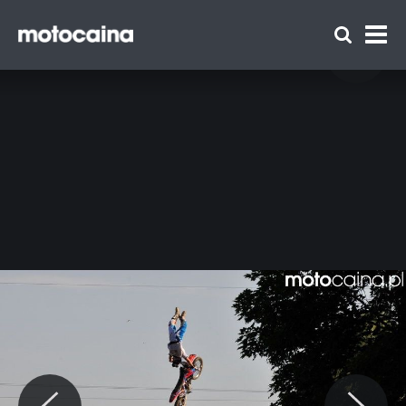
Red Bull X-Fighters 2014 w Monachium -
zdjęcie 13
Zespół Motocaina
Regulamin
Polityka prywatności
Reklama
Kontakt