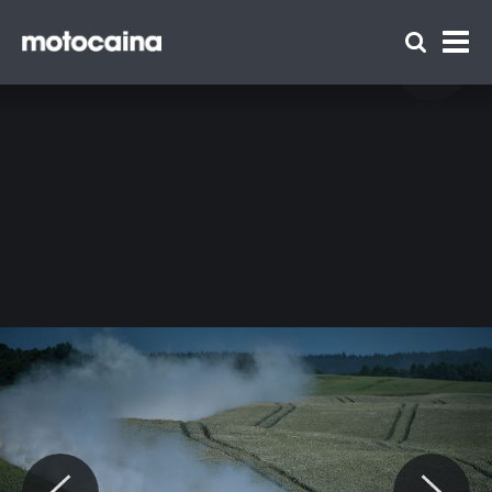
Rajd Polski – OS Świętajno, OS Mazury, OS
Mikołajki - zdjęcie 33
Zespół Motocaina
Regulamin
Polityka prywatności
Reklama
Kontakt