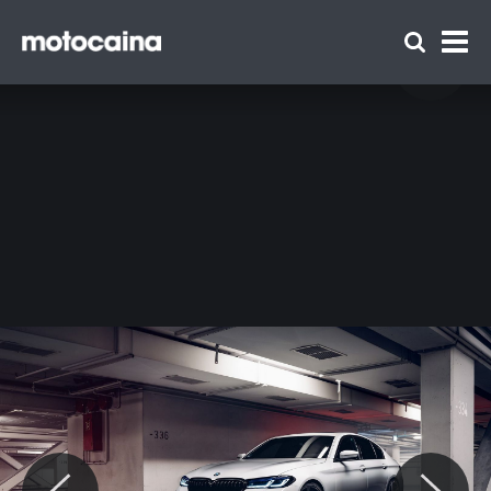
Pakiet AC Schnitzer dla BMW Serii 5 - zdjęcie
5
Zespół Motocaina
Regulamin
Polityka prywatności
Reklama
Kontakt