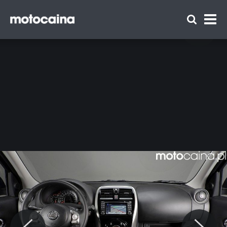
Odmłodzony Nissan Micra - zdjęcie 9
Zespół Motocaina
Regulamin
Polityka prywatności
Reklama
Kontakt