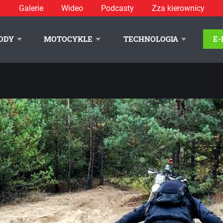
Galerie
Wideo
Podcasty
Zza kierownicy
ODY
MOTOCYKLE
TECHNOLOGIA
E
LITYKA PRYWATNOŚCI
REKLAMA
KONTAKT