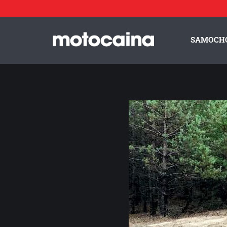
O „enduro al dente” opowiada Ola Bobińska - zdjęcie 6
Idź do artykułu:
O „enduro al dente” opowiada Ola Bobińska
SAMOCH
ZESPÓŁ MOTOCAINA
REGULAMIN
PO