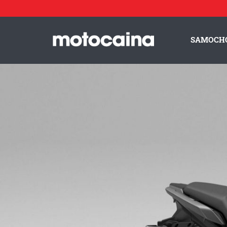
Motocykle Honda – nowości 2022 - zdjęcie 2
// HONDA CB50
Idź do artykułu:
Motocykle Honda – aż 22 nowości na sezon 2022
SAMOCH
ZESPÓŁ MOTOCAINA
REGULAMIN
PO