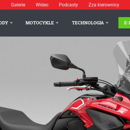
Galerie
Wideo
Podcasty
Zza kierownicy
0X
ODY
MOTOCYKLE
TECHNOLOGIA
E
LITYKA PRYWATNOŚCI
REKLAMA
KONTAKT