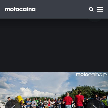
Motocaina Team na szkoleniu z
doskonalenia techniki jazdy Szkoły Auto
Skoda – relacja i galeria - zdjęcie 87
Zespół Motocaina
Regulamin
Polityka prywatności
Reklama
Kontakt