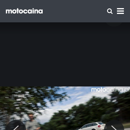
Motocaina Team na szkoleniu z
doskonalenia techniki jazdy Szkoły Auto
Skoda – relacja i galeria - zdjęcie 72
Zespół Motocaina
Regulamin
Polityka prywatności
Reklama
Kontakt