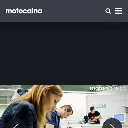
Motocaina Team na szkoleniu z
doskonalenia techniki jazdy Szkoły Auto
Skoda – relacja i galeria - zdjęcie 6
Zespół Motocaina
Regulamin
Polityka prywatności
Reklama
Kontakt