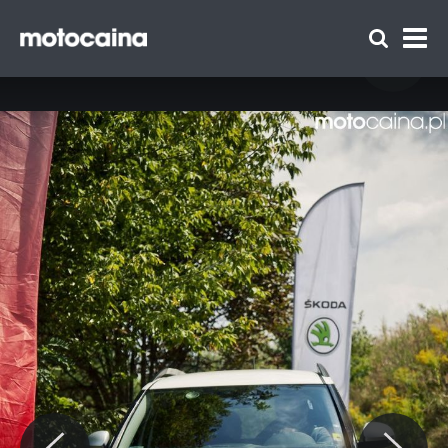
Motocaina Team na szkoleniu z
doskonalenia techniki jazdy Szkoły Auto
Skoda – relacja i galeria - zdjęcie 53
Zespół Motocaina
Regulamin
Polityka prywatności
Reklama
Kontakt