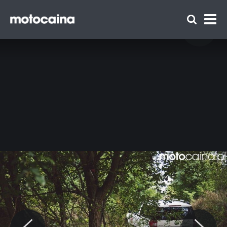
Motocaina Team na szkoleniu z
doskonalenia techniki jazdy Szkoły Auto
Skoda – relacja i galeria - zdjęcie 50
Zespół Motocaina
Regulamin
Polityka prywatności
Reklama
Kontakt