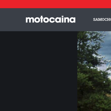
Motocaina Team na szkoleniu z doskonalenia techniki jazdy
SAMOCH
ZESPÓŁ MOTOCAINA
REGULAMIN
PO