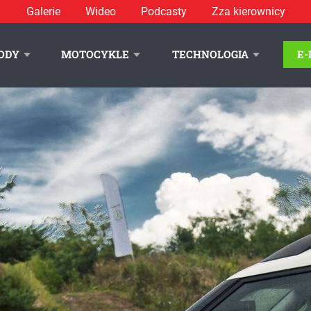
Galerie
Wideo
Podcasty
Zza kierownicy
 Szkoły Auto Skoda – relacja i galeria - zdjęcie 45
ODY
MOTOCYKLE
TECHNOLOGIA
E
LITYKA PRYWATNOŚCI
REKLAMA
KONTAKT