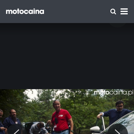
Motocaina Team na szkoleniu z
doskonalenia techniki jazdy Szkoły Auto
Skoda – relacja i galeria - zdjęcie 38
Zespół Motocaina
Regulamin
Polityka prywatności
Reklama
Kontakt